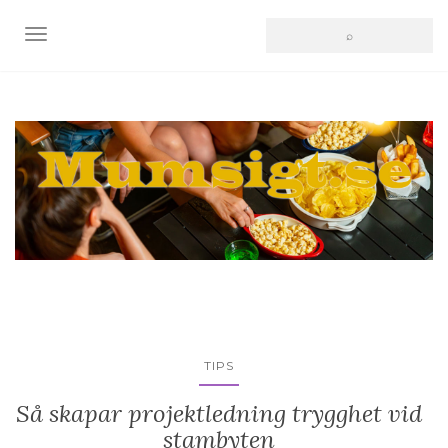
SLÅ PÅ/AV NAVIGERING
TIPS
Så skapar projektledning trygghet vid
stambyten