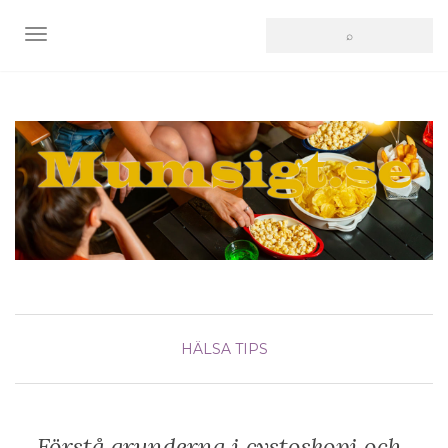
SLÅ PÅ/AV NAVIGERING
HÄLSA
TIPS
Förstå grunderna i cystoskopi och