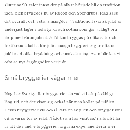
slutet av 90-talet innan det på allvar började bli en tradition
igen, ölen bryggdes nu av Falcon och Spendrups. Idag säljs
det överallt och i stora mängder! Traditionell svensk julöl är
underjäst lager med styrka och sötma som går väldigt bra
ihop med våran julmat. Julöl kan bryggas på olika sätt och
fortfarande kallas för julöl, många bryggerier ger ofta ut
julöl med olika kryddning och smaksättning. Även här kan vi
ofta se nya årgångsöler varje år.
Små bryggerier vågar mer
Idag har Sverige fler bryggerier än vad vi haft på väldigt
lång tid, och det visar sig också när man kollar på julölen.
Dessa bryggerier vill också vara en av julen och brygger sina
egna varianter av julöl. Något som har visat sig i alla ölstilar
är att de mindre bryggerierna gärna experimenterar mer