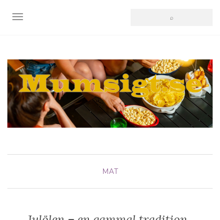
SLÅ PÅ/AV NAVIGERING
MAT
Julölen – en gammal tradition